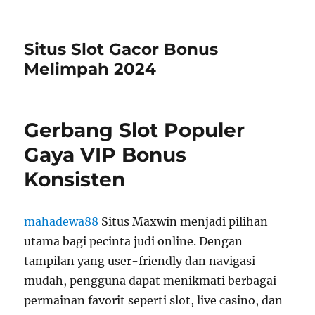
Situs Slot Gacor Bonus
Melimpah 2024
Gerbang Slot Populer
Gaya VIP Bonus
Konsisten
mahadewa88
Situs Maxwin menjadi pilihan
utama bagi pecinta judi online. Dengan
tampilan yang user-friendly dan navigasi
mudah, pengguna dapat menikmati berbagai
permainan favorit seperti slot, live casino, dan