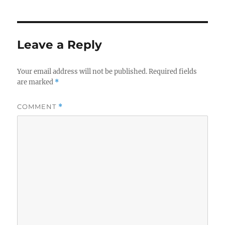
Leave a Reply
Your email address will not be published.
Required fields
are marked
*
COMMENT
*