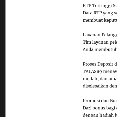
RTP Tertinggi Se
Data RTP yang s
membuat keputus
Layanan Pelang
Tim layanan pel
Anda membutuhk
Proses Deposit 
TALAS89 menawa
mudah, dan ama
diselesaikan den
Promosi dan Bo
Dari bonus bagi
dengan hadiah j