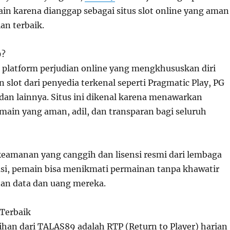
in karena dianggap sebagai situs slot online yang aman
an terbaik.
9?
platform perjudian online yang mengkhususkan diri
slot dari penyedia terkenal seperti Pragmatic Play, PG
 dan lainnya. Situs ini dikenal karena menawarkan
ain yang aman, adil, dan transparan bagi seluruh
eamanan yang canggih dan lisensi resmi dari lembaga
asi, pemain bisa menikmati permainan tanpa khawatir
an data dan uang mereka.
 Terbaik
bihan dari TALAS89 adalah RTP (Return to Player) harian