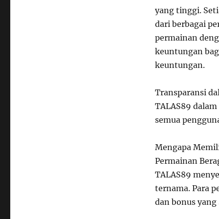
yang tinggi. Set
dari berbagai p
permainan denga
keuntungan bagi
keuntungan.
Transparansi d
TALAS89 dalam m
semua penggun
Mengapa Memil
Permainan Bera
TALAS89 menyedi
ternama. Para p
dan bonus yang 