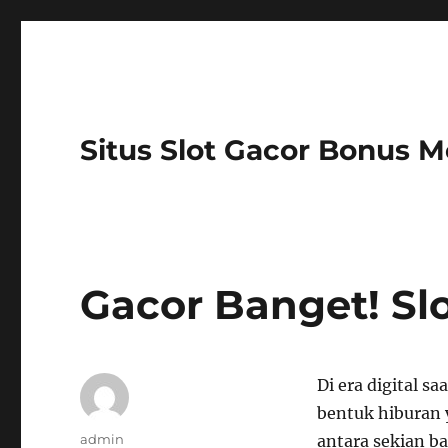
Situs Slot Gacor Bonus 
Gacor Banget! Sl
Di era digital sa
bentuk hiburan 
Author
admin
antara sekian b