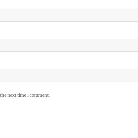
 the next time I comment.