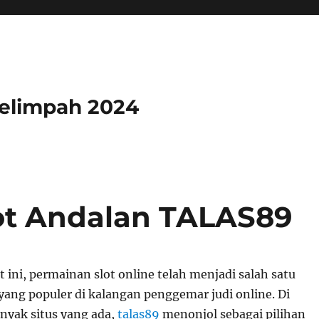
Melimpah 2024
ot Andalan TALAS89
at ini, permainan slot online telah menjadi salah satu
yang populer di kalangan penggemar judi online. Di
anyak situs yang ada,
talas89
menonjol sebagai pilihan