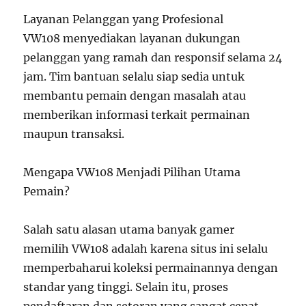
Layanan Pelanggan yang Profesional
VW108 menyediakan layanan dukungan
pelanggan yang ramah dan responsif selama 24
jam. Tim bantuan selalu siap sedia untuk
membantu pemain dengan masalah atau
memberikan informasi terkait permainan
maupun transaksi.
Mengapa VW108 Menjadi Pilihan Utama
Pemain?
Salah satu alasan utama banyak gamer
memilih VW108 adalah karena situs ini selalu
memperbaharui koleksi permainannya dengan
standar yang tinggi. Selain itu, proses