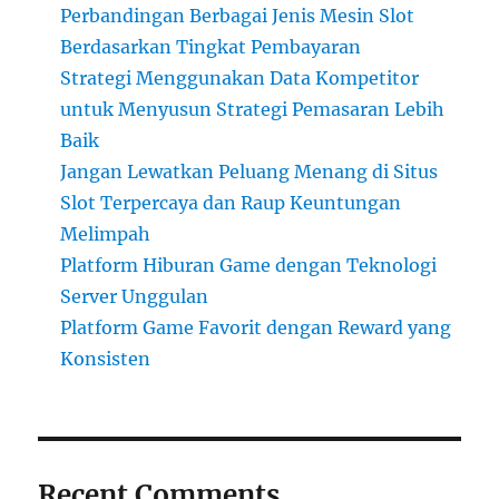
Perbandingan Berbagai Jenis Mesin Slot
Berdasarkan Tingkat Pembayaran
Strategi Menggunakan Data Kompetitor
untuk Menyusun Strategi Pemasaran Lebih
Baik
Jangan Lewatkan Peluang Menang di Situs
Slot Terpercaya dan Raup Keuntungan
Melimpah
Platform Hiburan Game dengan Teknologi
Server Unggulan
Platform Game Favorit dengan Reward yang
Konsisten
Recent Comments