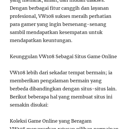
yang menarik, aman, dan mudah diakses.
Dengan berbagai fitur canggih dan layanan
profesional, VW108 sukses meraih perhatian
para gamer yang ingin bersenang-senang
sambil mendapatkan kesempatan untuk
mendapatkan keuntungan.
Keunggulan VW108 Sebagai Situs Game Online
VW108 lebih dari sekadar tempat bermain; ia
memberikan pengalaman bermain yang
berbeda dibandingkan dengan situs-situs lain.
Berikut beberapa hal yang membuat situs ini
semakin disukai:
Koleksi Game Online yang Beragam