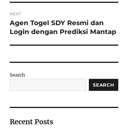
NEXT
Agen Togel SDY Resmi dan
Next
post:
Login dengan Prediksi Mantap
Search
SEARCH
Recent Posts