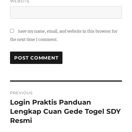
WEBSITE
Save my name, email, and website in this browser for
the next time I comment.
Post
PREVIOUS
navigation
Login Praktis Panduan
Previous
post:
Lengkap Cuan Gede Togel SDY
Resmi