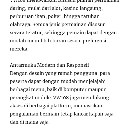
VW108 menawarkan ratusan pilihan permainan
daring, mulai dari slot, kasino langsung,
perburuan ikan, poker, hingga taruhan
olahraga. Semua jenis permainan disusun
secara teratur, sehingga pemain dapat dengan
mudah memilih hiburan sesuai preferensi
mereka.
Antarmuka Modern dan Responsif
Dengan desain yang ramah pengguna, para
peserta dapat dengan mudah menjelajahi
berbagai menu, baik di komputer maupun
perangkat mobile. VW108 juga mendukung
akses di berbagai platform, memastikan
pengalaman bermain tetap lancar kapan saja
dan di mana saja.