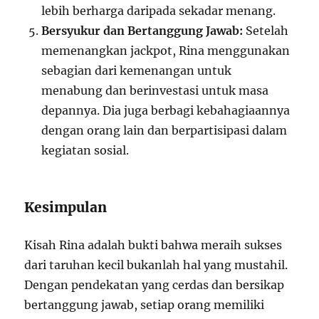
lebih berharga daripada sekadar menang.
Bersyukur dan Bertanggung Jawab:
Setelah
memenangkan jackpot, Rina menggunakan
sebagian dari kemenangan untuk
menabung dan berinvestasi untuk masa
depannya. Dia juga berbagi kebahagiaannya
dengan orang lain dan berpartisipasi dalam
kegiatan sosial.
Kesimpulan
Kisah Rina adalah bukti bahwa meraih sukses
dari taruhan kecil bukanlah hal yang mustahil.
Dengan pendekatan yang cerdas dan bersikap
bertanggung jawab, setiap orang memiliki