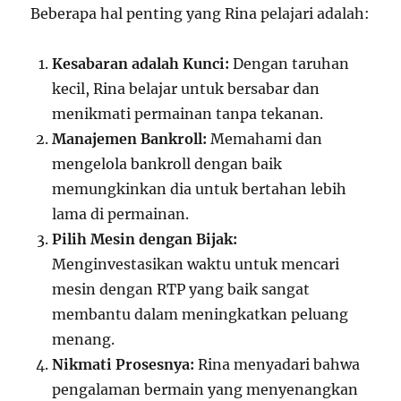
Beberapa hal penting yang Rina pelajari adalah:
Kesabaran adalah Kunci:
Dengan taruhan
kecil, Rina belajar untuk bersabar dan
menikmati permainan tanpa tekanan.
Manajemen Bankroll:
Memahami dan
mengelola bankroll dengan baik
memungkinkan dia untuk bertahan lebih
lama di permainan.
Pilih Mesin dengan Bijak:
Menginvestasikan waktu untuk mencari
mesin dengan RTP yang baik sangat
membantu dalam meningkatkan peluang
menang.
Nikmati Prosesnya:
Rina menyadari bahwa
pengalaman bermain yang menyenangkan