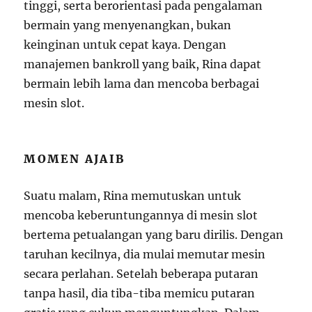
tinggi, serta berorientasi pada pengalaman
bermain yang menyenangkan, bukan
keinginan untuk cepat kaya. Dengan
manajemen bankroll yang baik, Rina dapat
bermain lebih lama dan mencoba berbagai
mesin slot.
MOMEN AJAIB
Suatu malam, Rina memutuskan untuk
mencoba keberuntungannya di mesin slot
bertema petualangan yang baru dirilis. Dengan
taruhan kecilnya, dia mulai memutar mesin
secara perlahan. Setelah beberapa putaran
tanpa hasil, dia tiba-tiba memicu putaran