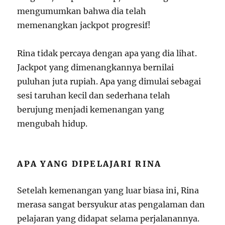
mengumumkan bahwa dia telah
memenangkan jackpot progresif!
Rina tidak percaya dengan apa yang dia lihat.
Jackpot yang dimenangkannya bernilai
puluhan juta rupiah. Apa yang dimulai sebagai
sesi taruhan kecil dan sederhana telah
berujung menjadi kemenangan yang
mengubah hidup.
APA YANG DIPELAJARI RINA
Setelah kemenangan yang luar biasa ini, Rina
merasa sangat bersyukur atas pengalaman dan
pelajaran yang didapat selama perjalanannya.