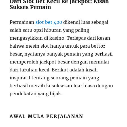
Dari Slot Bet Kecil ke Jackpot: Kisah
Sukses Pemain
Permainan
slot bet 400
dikenal luas sebagai
salah satu opsi hiburan yang paling
mengasyikkan di kasino. Terlepas dari kesan
bahwa mesin slot hanya untuk para bettor
besar, nyatanya banyak pemain yang berhasil
memperoleh jackpot besar dengan memulai
dari taruhan kecil. Berikut adalah kisah
inspiratif tentang seorang pemain yang
berhasil meraih kesuksesan luar biasa dengan
pendekatan yang bijak.
AWAL MULA PERJALANAN