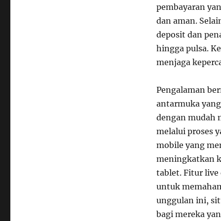
pembayaran yang
dan aman. Selai
deposit dan pena
hingga pulsa. K
menjaga keperca
Pengalaman berm
antarmuka yang 
dengan mudah m
melalui proses y
mobile yang mem
meningkatkan k
tablet. Fitur l
untuk memahami 
unggulan ini, s
bagi mereka ya