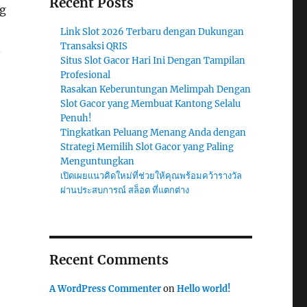
Recent Posts
g
Link Slot 2026 Terbaru dengan Dukungan
Transaksi QRIS
n
Situs Slot Gacor Hari Ini Dengan Tampilan
Profesional
Rasakan Keberuntungan Melimpah Dengan
Slot Gacor yang Membuat Kantong Selalu
Penuh!
Tingkatkan Peluang Menang Anda dengan
Strategi Memilih Slot Gacor yang Paling
Menguntungkan
เปิดเผยแนวคิดใหม่ที่ช่วยให้คุณพร้อมคว้ารางวัล
ผ่านประสบการณ์ สล็อต ที่แตกต่าง
Recent Comments
A WordPress Commenter
on
Hello world!