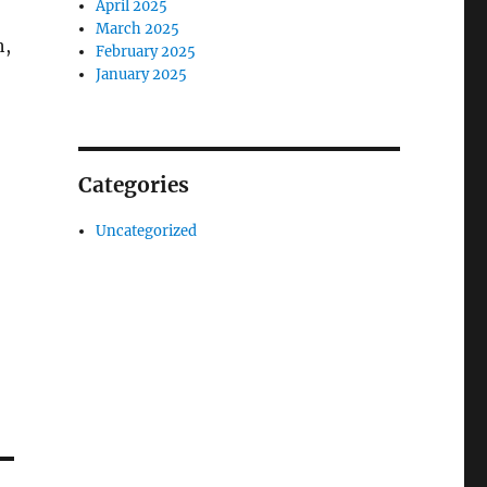
April 2025
March 2025
h,
February 2025
January 2025
Categories
Uncategorized