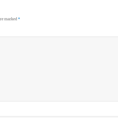
 are marked
*