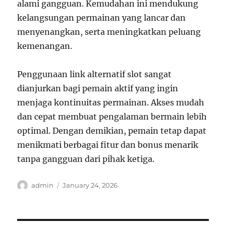
alami gangguan. Kemudahan ini mendukung
kelangsungan permainan yang lancar dan
menyenangkan, serta meningkatkan peluang
kemenangan.
Penggunaan link alternatif slot sangat
dianjurkan bagi pemain aktif yang ingin
menjaga kontinuitas permainan. Akses mudah
dan cepat membuat pengalaman bermain lebih
optimal. Dengan demikian, pemain tetap dapat
menikmati berbagai fitur dan bonus menarik
tanpa gangguan dari pihak ketiga.
Author
Posted
admin
January 24, 2026
on