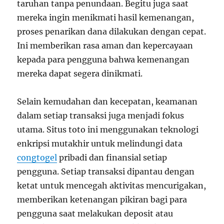
taruhan tanpa penundaan. Begitu juga saat
mereka ingin menikmati hasil kemenangan,
proses penarikan dana dilakukan dengan cepat.
Ini memberikan rasa aman dan kepercayaan
kepada para pengguna bahwa kemenangan
mereka dapat segera dinikmati.
Selain kemudahan dan kecepatan, keamanan
dalam setiap transaksi juga menjadi fokus
utama. Situs toto ini menggunakan teknologi
enkripsi mutakhir untuk melindungi data
congtogel
pribadi dan finansial setiap
pengguna. Setiap transaksi dipantau dengan
ketat untuk mencegah aktivitas mencurigakan,
memberikan ketenangan pikiran bagi para
pengguna saat melakukan deposit atau