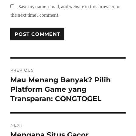
Save my name, email, and website in this browser for
the next time I comment.
Post
PREVIOUS
navigation
Mau Menang Banyak? Pilih
Previous
post:
Platform Game yang
Transparan: CONGTOGEL
NEXT
Mengapa Situs Gacor
Next