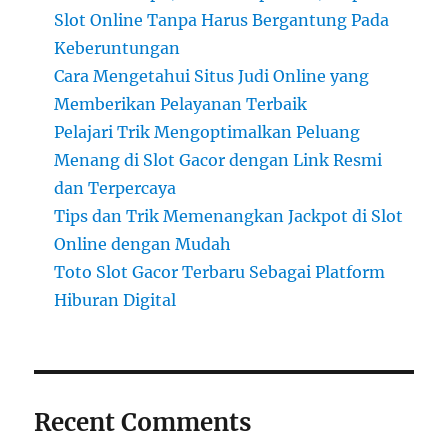
Slot Online Tanpa Harus Bergantung Pada
Keberuntungan
Cara Mengetahui Situs Judi Online yang
Memberikan Pelayanan Terbaik
Pelajari Trik Mengoptimalkan Peluang
Menang di Slot Gacor dengan Link Resmi
dan Terpercaya
Tips dan Trik Memenangkan Jackpot di Slot
Online dengan Mudah
Toto Slot Gacor Terbaru Sebagai Platform
Hiburan Digital
Recent Comments