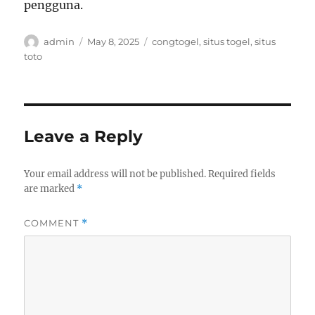
pengguna.
Author
Posted
Tags
admin
May 8, 2025
congtogel
,
situs togel
,
situs
on
toto
Leave a Reply
Your email address will not be published.
Required fields
are marked
*
COMMENT
*