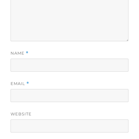
NAME
*
EMAIL
*
WEBSITE