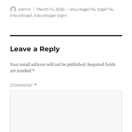
Author
Posted
Tags
admin
March 14, 2026
situs togel hk
,
togel hk
,
on
tribuntogel
,
tribuntogel login
Leave a Reply
Your email address will not be published.
Required fields
are marked
*
COMMENT
*