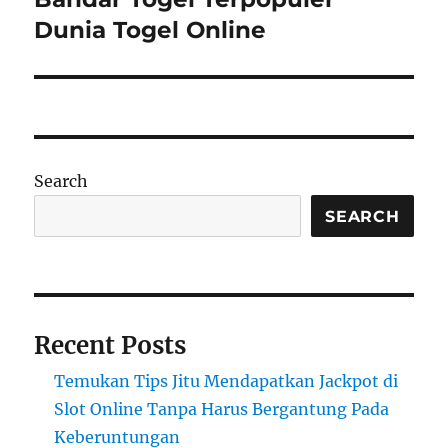
Dunia Togel Online
Search
SEARCH
Recent Posts
Temukan Tips Jitu Mendapatkan Jackpot di
Slot Online Tanpa Harus Bergantung Pada
Keberuntungan