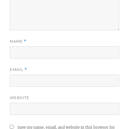
NAME
*
EMAIL
*
WEBSITE
Save my name, email, and website in this browser for