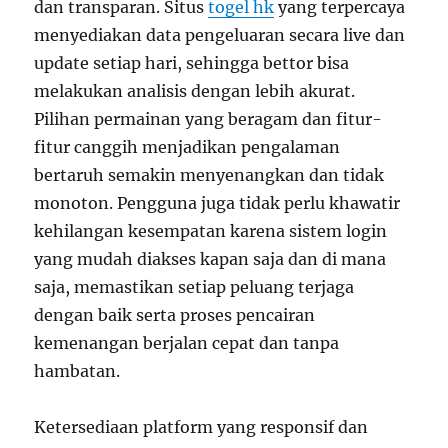
dan transparan. Situs
togel hk
yang terpercaya
menyediakan data pengeluaran secara live dan
update setiap hari, sehingga bettor bisa
melakukan analisis dengan lebih akurat.
Pilihan permainan yang beragam dan fitur-
fitur canggih menjadikan pengalaman
bertaruh semakin menyenangkan dan tidak
monoton. Pengguna juga tidak perlu khawatir
kehilangan kesempatan karena sistem login
yang mudah diakses kapan saja dan di mana
saja, memastikan setiap peluang terjaga
dengan baik serta proses pencairan
kemenangan berjalan cepat dan tanpa
hambatan.
Ketersediaan platform yang responsif dan