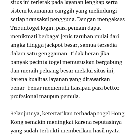
situs ini terletak pada layanan lengkap serta
sistem keamanan canggih yang melindungi
setiap transaksi pengguna. Dengan mengakses
Tribuntogel login, para pemain dapat
menikmati berbagai jenis taruhan mulai dari
angka hingga jackpot besar, semua tersedia
dalam satu genggaman. Tidak heran jika
banyak pecinta togel memutuskan bergabung
dan meraih peluang besar melalui situs ini,
karena kualitas layanan yang ditawarkan
benar-benar memenuhi harapan para bettor
profesional maupun pemula.
Selanjutnya, ketertarikan terhadap togel Hong
Kong semakin meningkat karena reputasinya
yang sudah terbukti memberikan hasil nyata