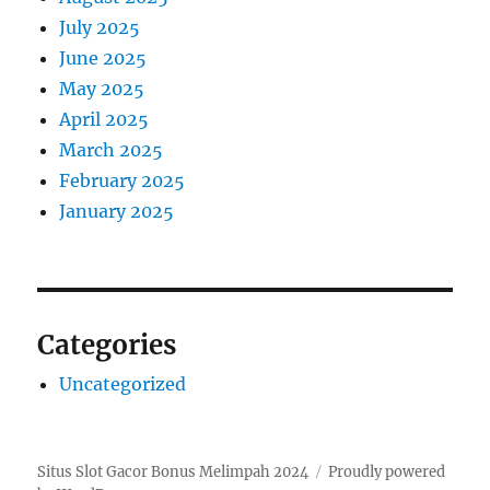
July 2025
June 2025
May 2025
April 2025
March 2025
February 2025
January 2025
Categories
Uncategorized
Situs Slot Gacor Bonus Melimpah 2024
Proudly powered