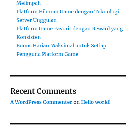
Melimpah
Platform Hiburan Game dengan Teknologi
Server Unggulan
Platform Game Favorit dengan Reward yang
Konsisten
Bonus Harian Maksimal untuk Setiap
Pengguna Platform Game
Recent Comments
A WordPress Commenter
on
Hello world!