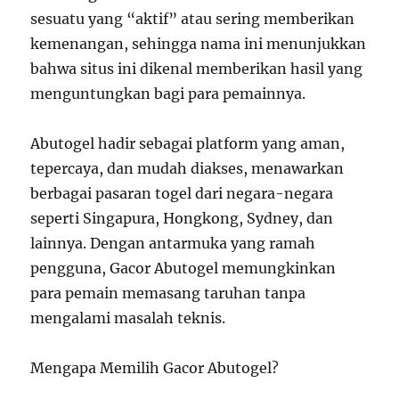
sesuatu yang “aktif” atau sering memberikan
kemenangan, sehingga nama ini menunjukkan
bahwa situs ini dikenal memberikan hasil yang
menguntungkan bagi para pemainnya.
Abutogel hadir sebagai platform yang aman,
tepercaya, dan mudah diakses, menawarkan
berbagai pasaran togel dari negara-negara
seperti Singapura, Hongkong, Sydney, dan
lainnya. Dengan antarmuka yang ramah
pengguna, Gacor Abutogel memungkinkan
para pemain memasang taruhan tanpa
mengalami masalah teknis.
Mengapa Memilih Gacor Abutogel?