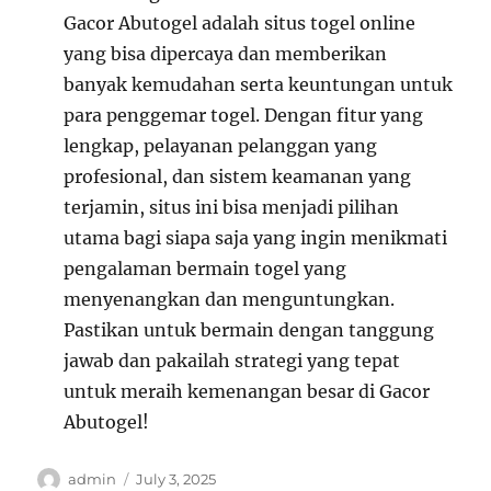
Gacor Abutogel adalah situs togel online
yang bisa dipercaya dan memberikan
banyak kemudahan serta keuntungan untuk
para penggemar togel. Dengan fitur yang
lengkap, pelayanan pelanggan yang
profesional, dan sistem keamanan yang
terjamin, situs ini bisa menjadi pilihan
utama bagi siapa saja yang ingin menikmati
pengalaman bermain togel yang
menyenangkan dan menguntungkan.
Pastikan untuk bermain dengan tanggung
jawab dan pakailah strategi yang tepat
untuk meraih kemenangan besar di Gacor
Abutogel!
Author
Posted
admin
July 3, 2025