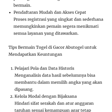
bermain.
Pendaftaran Mudah dan Akses Cepat
Proses registrasi yang singkat dan sederhana
memungkinkan pemain segera menikmati
semua layanan yang ditawarkan.
Tips Bermain Togel di Gacor Abutogel untuk
Mendapatkan Keuntungan
Pelajari Pola dan Data Historis
Menganalisis data hasil sebelumnya bisa
membantu dalam memilih angka yang akan
dipasang.
Kelola Modal dengan Bijaksana
Hindari sifat serakah dan atur anggaran
taruhan sesuai kemampuan agar tetap