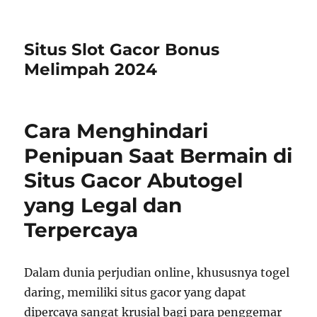
Situs Slot Gacor Bonus
Melimpah 2024
Cara Menghindari
Penipuan Saat Bermain di
Situs Gacor Abutogel
yang Legal dan
Terpercaya
Dalam dunia perjudian online, khususnya togel
daring, memiliki situs gacor yang dapat
dipercaya sangat krusial bagi para penggemar