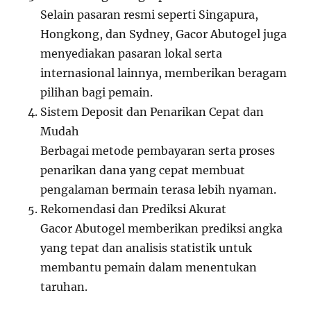
Selain pasaran resmi seperti Singapura,
Hongkong, dan Sydney, Gacor Abutogel juga
menyediakan pasaran lokal serta
internasional lainnya, memberikan beragam
pilihan bagi pemain.
Sistem Deposit dan Penarikan Cepat dan
Mudah
Berbagai metode pembayaran serta proses
penarikan dana yang cepat membuat
pengalaman bermain terasa lebih nyaman.
Rekomendasi dan Prediksi Akurat
Gacor Abutogel memberikan prediksi angka
yang tepat dan analisis statistik untuk
membantu pemain dalam menentukan
taruhan.