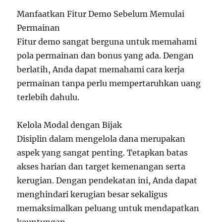
Manfaatkan Fitur Demo Sebelum Memulai
Permainan
Fitur demo sangat berguna untuk memahami
pola permainan dan bonus yang ada. Dengan
berlatih, Anda dapat memahami cara kerja
permainan tanpa perlu mempertaruhkan uang
terlebih dahulu.
Kelola Modal dengan Bijak
Disiplin dalam mengelola dana merupakan
aspek yang sangat penting. Tetapkan batas
akses harian dan target kemenangan serta
kerugian. Dengan pendekatan ini, Anda dapat
menghindari kerugian besar sekaligus
memaksimalkan peluang untuk mendapatkan