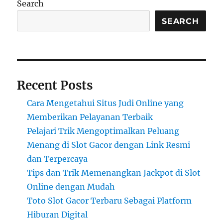
Search
SEARCH
Recent Posts
Cara Mengetahui Situs Judi Online yang
Memberikan Pelayanan Terbaik
Pelajari Trik Mengoptimalkan Peluang
Menang di Slot Gacor dengan Link Resmi
dan Terpercaya
Tips dan Trik Memenangkan Jackpot di Slot
Online dengan Mudah
Toto Slot Gacor Terbaru Sebagai Platform
Hiburan Digital