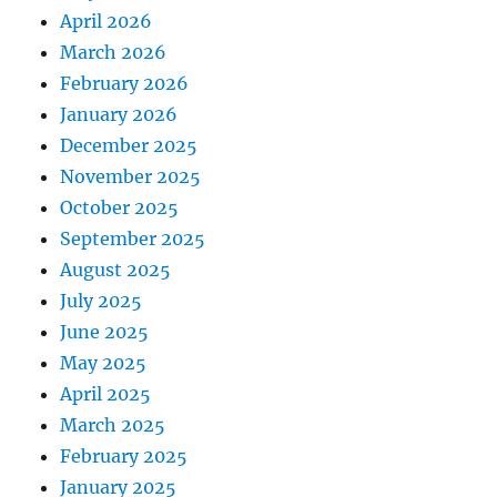
April 2026
March 2026
February 2026
January 2026
December 2025
November 2025
October 2025
September 2025
August 2025
July 2025
June 2025
May 2025
April 2025
March 2025
February 2025
January 2025