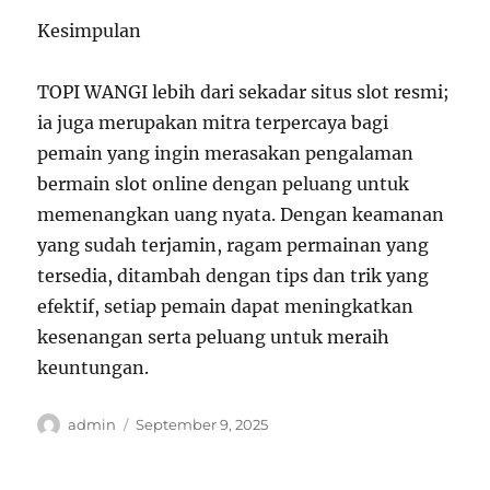
Kesimpulan
TOPI WANGI lebih dari sekadar situs slot resmi;
ia juga merupakan mitra terpercaya bagi
pemain yang ingin merasakan pengalaman
bermain slot online dengan peluang untuk
memenangkan uang nyata. Dengan keamanan
yang sudah terjamin, ragam permainan yang
tersedia, ditambah dengan tips dan trik yang
efektif, setiap pemain dapat meningkatkan
kesenangan serta peluang untuk meraih
keuntungan.
Author
Posted
admin
September 9, 2025
on