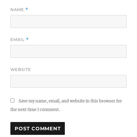
NAME
*
EMAIL
*
WEBSITE
Save my name, email, and website in this browser for
the next time I comment.