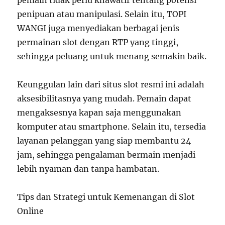
pemain tidak perlu khawatir tentang potensi
penipuan atau manipulasi. Selain itu, TOPI
WANGI juga menyediakan berbagai jenis
permainan slot dengan RTP yang tinggi,
sehingga peluang untuk menang semakin baik.
Keunggulan lain dari situs slot resmi ini adalah
aksesibilitasnya yang mudah. Pemain dapat
mengaksesnya kapan saja menggunakan
komputer atau smartphone. Selain itu, tersedia
layanan pelanggan yang siap membantu 24
jam, sehingga pengalaman bermain menjadi
lebih nyaman dan tanpa hambatan.
Tips dan Strategi untuk Kemenangan di Slot
Online