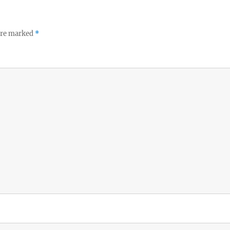
 are marked
*