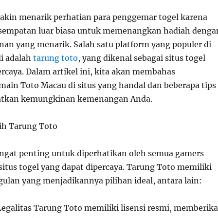
kin menarik perhatian para penggemar togel karena
empatan luar biasa untuk memenangkan hadiah denga
nan yang menarik. Salah satu platform yang populer di
i adalah
tarung toto
, yang dikenal sebagai situs togel
rcaya. Dalam artikel ini, kita akan membahas
ain Toto Macau di situs yang handal dan beberapa tips
atkan kemungkinan kemenangan Anda.
h Tarung Toto
angat penting untuk diperhatikan oleh semua gamers
situs togel yang dapat dipercaya. Tarung Toto memiliki
ulan yang menjadikannya pilihan ideal, antara lain:
galitas Tarung Toto memiliki lisensi resmi, memberik