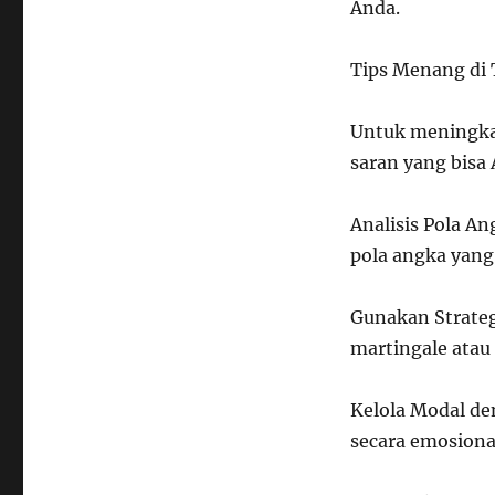
Anda.
Tips Menang di 
Untuk meningka
saran yang bisa 
Analisis Pola A
pola angka yang
Gunakan Strateg
martingale atau
Kelola Modal de
secara emosiona