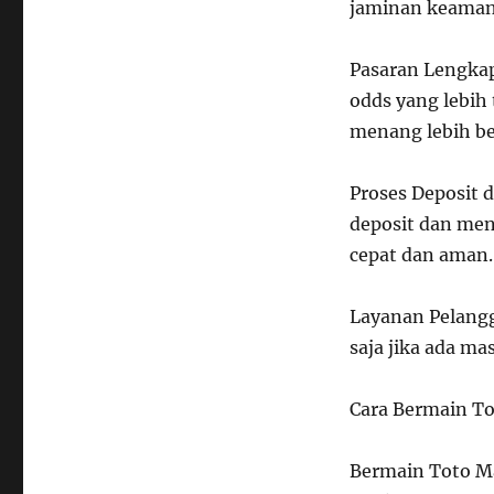
jaminan keamana
Pasaran Lengkap
odds yang lebih 
menang lebih be
Proses Deposit 
deposit dan men
cepat dan aman.
Layanan Pelang
saja jika ada ma
Cara Bermain To
Bermain Toto Ma