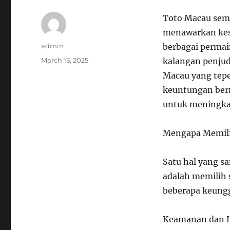
Toto Macau sema
menawarkan kes
Author
admin
berbagai permai
Posted
March 15, 2025
kalangan penjud
on
Macau yang tepe
keuntungan berm
untuk meningk
Mengapa Memili
Satu hal yang s
adalah memilih 
beberapa keungg
Keamanan dan Le