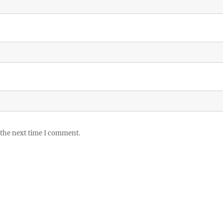
 the next time I comment.