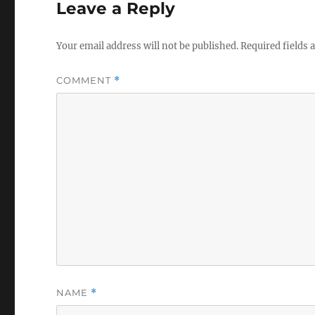
Leave a Reply
Your email address will not be published.
Required fields
COMMENT
*
NAME
*