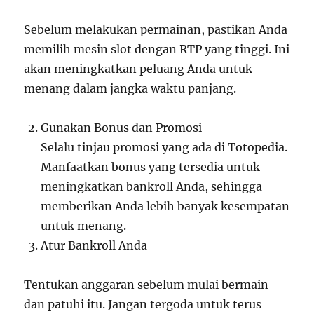
Sebelum melakukan permainan, pastikan Anda
memilih mesin slot dengan RTP yang tinggi. Ini
akan meningkatkan peluang Anda untuk
menang dalam jangka waktu panjang.
Gunakan Bonus dan Promosi
Selalu tinjau promosi yang ada di Totopedia.
Manfaatkan bonus yang tersedia untuk
meningkatkan bankroll Anda, sehingga
memberikan Anda lebih banyak kesempatan
untuk menang.
Atur Bankroll Anda
Tentukan anggaran sebelum mulai bermain
dan patuhi itu. Jangan tergoda untuk terus