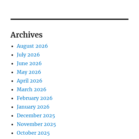
Archives
August 2026
July 2026
June 2026
May 2026
April 2026
March 2026
February 2026
January 2026
December 2025
November 2025
October 2025