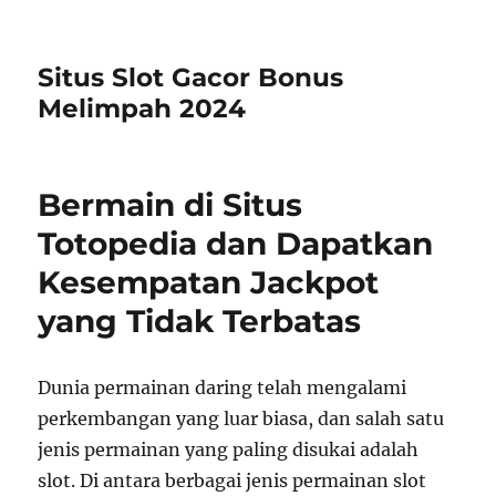
Situs Slot Gacor Bonus
Melimpah 2024
Bermain di Situs
Totopedia dan Dapatkan
Kesempatan Jackpot
yang Tidak Terbatas
Dunia permainan daring telah mengalami
perkembangan yang luar biasa, dan salah satu
jenis permainan yang paling disukai adalah
slot. Di antara berbagai jenis permainan slot