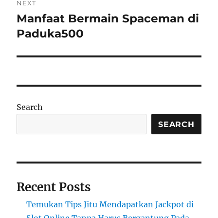
NEXT
Manfaat Bermain Spaceman di
Next
post:
Paduka500
Search
SEARCH
Recent Posts
Temukan Tips Jitu Mendapatkan Jackpot di