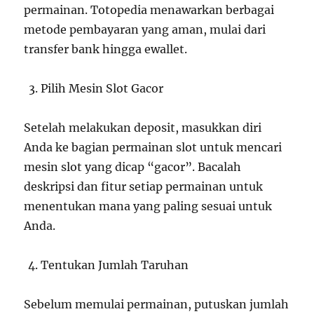
permainan. Totopedia menawarkan berbagai
metode pembayaran yang aman, mulai dari
transfer bank hingga ewallet.
Pilih Mesin Slot Gacor
Setelah melakukan deposit, masukkan diri
Anda ke bagian permainan slot untuk mencari
mesin slot yang dicap “gacor”. Bacalah
deskripsi dan fitur setiap permainan untuk
menentukan mana yang paling sesuai untuk
Anda.
Tentukan Jumlah Taruhan
Sebelum memulai permainan, putuskan jumlah