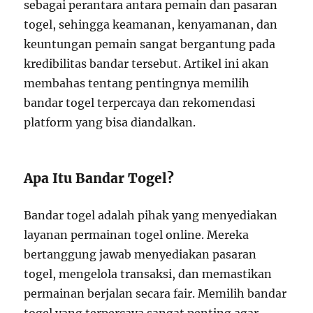
sebagai perantara antara pemain dan pasaran
togel, sehingga keamanan, kenyamanan, dan
keuntungan pemain sangat bergantung pada
kredibilitas bandar tersebut. Artikel ini akan
membahas tentang pentingnya memilih
bandar togel terpercaya dan rekomendasi
platform yang bisa diandalkan.
Apa Itu Bandar Togel?
Bandar togel adalah pihak yang menyediakan
layanan permainan togel online. Mereka
bertanggung jawab menyediakan pasaran
togel, mengelola transaksi, dan memastikan
permainan berjalan secara fair. Memilih bandar