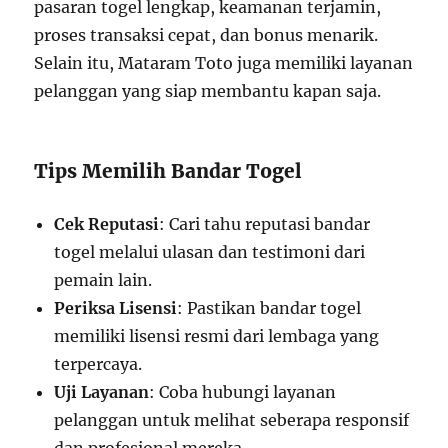
pasaran togel lengkap, keamanan terjamin,
proses transaksi cepat, dan bonus menarik.
Selain itu, Mataram Toto juga memiliki layanan
pelanggan yang siap membantu kapan saja.
Tips Memilih Bandar Togel
Cek Reputasi
: Cari tahu reputasi bandar
togel melalui ulasan dan testimoni dari
pemain lain.
Periksa Lisensi
: Pastikan bandar togel
memiliki lisensi resmi dari lembaga yang
terpercaya.
Uji Layanan
: Coba hubungi layanan
pelanggan untuk melihat seberapa responsif