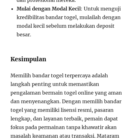
dan profesional mereka.
Mulai dengan Modal Kecil
: Untuk menguji
kredibilitas bandar togel, mulailah dengan
modal kecil sebelum melakukan deposit
besar.
Kesimpulan
Memilih bandar togel terpercaya adalah
langkah penting untuk memastikan
pengalaman bermain togel online yang aman
dan menyenangkan. Dengan memilih bandar
togel yang memiliki lisensi resmi, pasaran
lengkap, dan layanan terbaik, pemain dapat
fokus pada permainan tanpa khawatir akan
masalah keamanan atau transaksi. Mataram