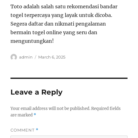
Toto adalah salah satu rekomendasi bandar
togel terpercaya yang layak untuk dicoba.
Segera daftar dan nikmati pengalaman
bermain togel online yang seru dan
menguntungkan!
Author
Posted
admin
March 6, 2025
on
Leave a Reply
Your email address will not be published.
Required fields
are marked
*
COMMENT
*