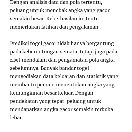
Dengan analisis data dan pola tertentu,
peluang untuk menebak angka yang gacor
semakin besar. Keberhasilan ini tentu
memerlukan latihan dan pengalaman.
Prediksi togel gacor tidak hanya bergantung
pada keberuntungan semata, tetapi juga pada
riset mendalam dan pengamatan pola angka
sebelumnya. Banyak bandar togel
menyediakan data keluaran dan statistik yang
membantu pemain menentukan angka yang
kemungkinan besar keluar. Dengan
pendekatan yang tepat, peluang untuk
mendapatkan angka gacor semakin terbuka
lebar.