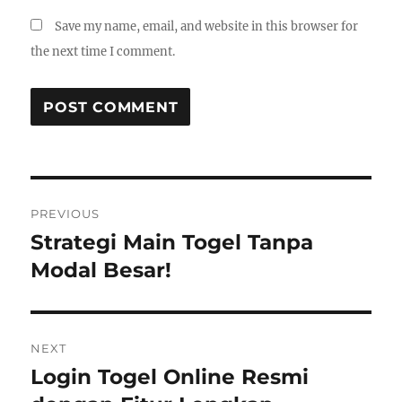
Save my name, email, and website in this browser for
the next time I comment.
Post
PREVIOUS
navigation
Strategi Main Togel Tanpa
Previous
post:
Modal Besar!
NEXT
Login Togel Online Resmi
Next
post: