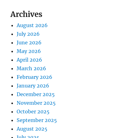
Archives
August 2026
July 2026
June 2026
May 2026
April 2026
March 2026
February 2026
January 2026
December 2025
November 2025
October 2025
September 2025
August 2025
July 2025