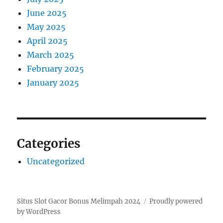
June 2025
May 2025
April 2025
March 2025
February 2025
January 2025
Categories
Uncategorized
Situs Slot Gacor Bonus Melimpah 2024
Proudly powered
by WordPress