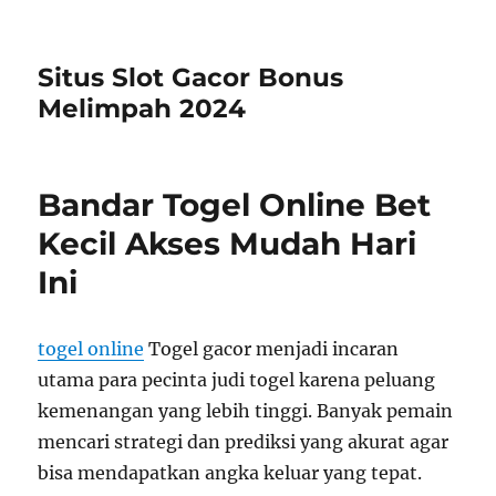
Situs Slot Gacor Bonus
Melimpah 2024
Bandar Togel Online Bet
Kecil Akses Mudah Hari
Ini
togel online
Togel gacor menjadi incaran
utama para pecinta judi togel karena peluang
kemenangan yang lebih tinggi. Banyak pemain
mencari strategi dan prediksi yang akurat agar
bisa mendapatkan angka keluar yang tepat.