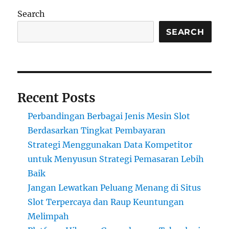
Search
SEARCH
Recent Posts
Perbandingan Berbagai Jenis Mesin Slot
Berdasarkan Tingkat Pembayaran
Strategi Menggunakan Data Kompetitor
untuk Menyusun Strategi Pemasaran Lebih
Baik
Jangan Lewatkan Peluang Menang di Situs
Slot Terpercaya dan Raup Keuntungan
Melimpah