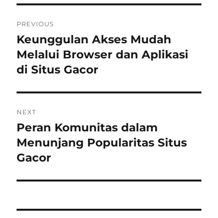
Post
PREVIOUS
navigation
Keunggulan Akses Mudah
Previous
post:
Melalui Browser dan Aplikasi
di Situs Gacor
NEXT
Peran Komunitas dalam
Next
post:
Menunjang Popularitas Situs
Gacor