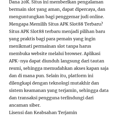
Dana 20K. Situs ini memberikan pengalaman
bermain slot yang aman, dapat dipercaya, dan
menguntungkan bagi penggemar judi online.
Mengapa Memilih Situs APK Slot88 Terbaru?
Situs APK Slot88 terbaru menjadi pilihan baru
yang praktis bagi para pemain yang ingin
menikmati permainan slot tanpa harus
membuka website melalui browser. Aplikasi
APK-nya dapat diunduh langsung dari tautan
resmi, sehingga memudahkan akses kapan saja
dan di mana pun. Selain itu, platform ini
dilengkapi dengan teknologi mutakhir dan
sistem keamanan yang terjamin, sehingga data
dan transaksi pengguna terlindungi dari
ancaman siber.
Lisensi dan Keabsahan Terjamin