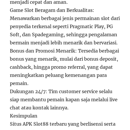
menjadi cepat dan aman.
Game Slot Beragam dan Berkualitas:
Menawarkan berbagai jenis permainan slot dari
penyedia terkenal seperti Pragmatic Play, PG
Soft, dan Spadegaming, sehingga pengalaman
bermain menjadi lebih menarik dan bervariasi.
Bonus dan Promosi Menarik: Tersedia berbagai
bonus yang menarik, mulai dari bonus deposit,
cashback, hingga promo referral, yang dapat
meningkatkan peluang kemenangan para
pemain.
Dukungan 24/7: Tim customer service selalu
siap membantu pemain kapan saja melalui live
chat atau kontak lainnya.
Kesimpulan
Situs APK Slot88 terbaru yang berlisensi serta