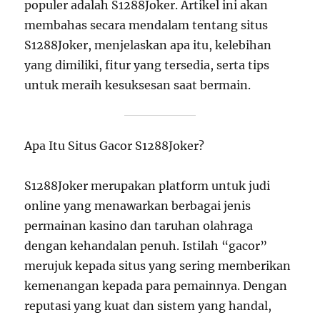
populer adalah S1288Joker. Artikel ini akan
membahas secara mendalam tentang situs
S1288Joker, menjelaskan apa itu, kelebihan
yang dimiliki, fitur yang tersedia, serta tips
untuk meraih kesuksesan saat bermain.
Apa Itu Situs Gacor S1288Joker?
S1288Joker merupakan platform untuk judi
online yang menawarkan berbagai jenis
permainan kasino dan taruhan olahraga
dengan kehandalan penuh. Istilah “gacor”
merujuk kepada situs yang sering memberikan
kemenangan kepada para pemainnya. Dengan
reputasi yang kuat dan sistem yang handal,