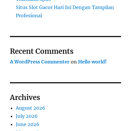
Situs Slot Gacor Hari Ini Dengan Tampilan
Profesional
Recent Comments
A WordPress Commenter
on
Hello world!
Archives
August 2026
July 2026
June 2026