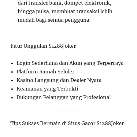
dari transfer bank, dompet elektronik,
hingga pulsa, membuat transaksi lebih
mudah bagi semua pengguna.
Fitur Unggulan S1288Joker
Login Sederhana dan Akun yang Terpercaya
Platform Ramah Seluler
Kasino Langsung dan Dealer Nyata
Keamanan yang Terbukti
Dukungan Pelanggan yang Profesional
Tips Sukses Bermain di Situs Gacor S1288Joker