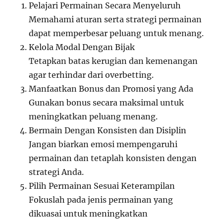
Pelajari Permainan Secara Menyeluruh
Memahami aturan serta strategi permainan
dapat memperbesar peluang untuk menang.
Kelola Modal Dengan Bijak
Tetapkan batas kerugian dan kemenangan
agar terhindar dari overbetting.
Manfaatkan Bonus dan Promosi yang Ada
Gunakan bonus secara maksimal untuk
meningkatkan peluang menang.
Bermain Dengan Konsisten dan Disiplin
Jangan biarkan emosi mempengaruhi
permainan dan tetaplah konsisten dengan
strategi Anda.
Pilih Permainan Sesuai Keterampilan
Fokuslah pada jenis permainan yang
dikuasai untuk meningkatkan