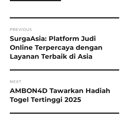
Post
PREVIOUS
navigation
SurgaAsia: Platform Judi
Previous
post:
Online Terpercaya dengan
Layanan Terbaik di Asia
NEXT
AMBON4D Tawarkan Hadiah
Next
post:
Togel Tertinggi 2025