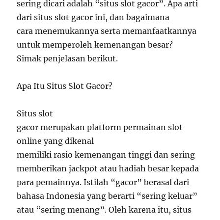
sering dicari adalah “situs slot gacor”. Apa arti
dari situs slot gacor ini, dan bagaimana
cara menemukannya serta memanfaatkannya
untuk memperoleh kemenangan besar?
Simak penjelasan berikut.
Apa Itu Situs Slot Gacor?
Situs slot
gacor merupakan platform permainan slot
online yang dikenal
memiliki rasio kemenangan tinggi dan sering
memberikan jackpot atau hadiah besar kepada
para pemainnya. Istilah “gacor” berasal dari
bahasa Indonesia yang berarti “sering keluar”
atau “sering menang”. Oleh karena itu, situs