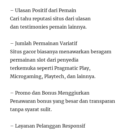
– Ulasan Positif dari Pemain
Cari tahu reputasi situs dari ulasan
dan testimonies pemain lainnya.
– Jumlah Permainan Variatif
Situs gacor biasanya menawarkan beragam
permainan slot dari penyedia
terkemuka seperti Pragmatic Play,
Microgaming, Playtech, dan lainnya.
– Promo dan Bonus Menggiurkan
Penawaran bonus yang besar dan transparan
tanpa syarat sulit.
– Layanan Pelanggan Responsif