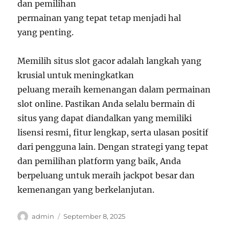
dan pemilihan
permainan yang tepat tetap menjadi hal
yang penting.
Memilih situs slot gacor adalah langkah yang
krusial untuk meningkatkan
peluang meraih kemenangan dalam permainan
slot online. Pastikan Anda selalu bermain di
situs yang dapat diandalkan yang memiliki
lisensi resmi, fitur lengkap, serta ulasan positif
dari pengguna lain. Dengan strategi yang tepat
dan pemilihan platform yang baik, Anda
berpeluang untuk meraih jackpot besar dan
kemenangan yang berkelanjutan.
Author
Posted
admin
September 8, 2025
on