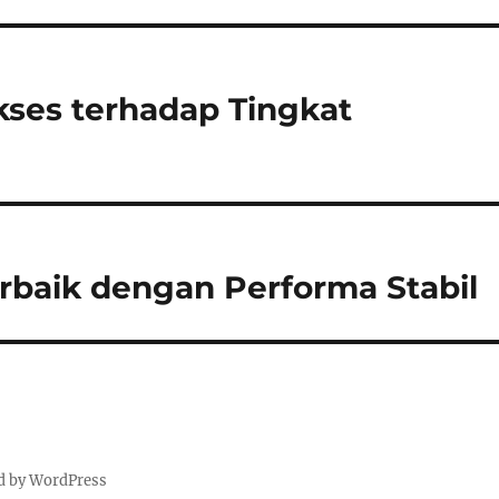
es terhadap Tingkat
rbaik dengan Performa Stabil
d by WordPress