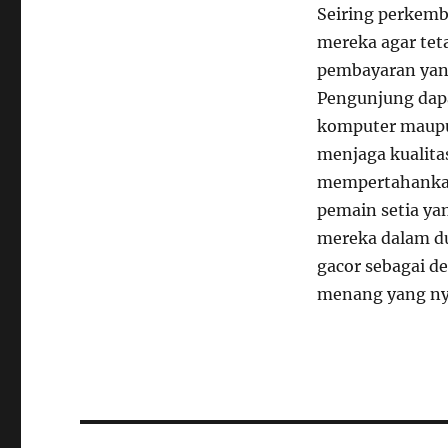
Seiring perkemb
mereka agar tet
pembayaran yan
Pengunjung dapa
komputer maupun
menjaga kualita
mempertahankan
pemain setia ya
mereka dalam du
gacor sebagai d
menang yang ny