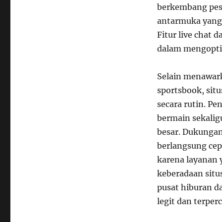
berkembang pes
antarmuka yang
Fitur live chat
dalam mengopti
Selain menawark
sportsbook, sit
secara rutin. P
bermain sekali
besar. Dukunga
berlangsung cep
karena layanan 
keberadaan situ
pusat hiburan 
legit dan terper