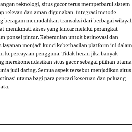
angan teknologi, situs gacor terus memperbarui sistem
ap relevan dan aman digunakan. Integrasi metode
g beragam memudahkan transaksi dari berbagai wilayah
t menikmati akses yang lancar melalui perangkat
 ponsel pintar. Keberanian untuk berinovasi dan
s layanan menjadi kunci keberhasilan platform ini dalam
 kepercayaan pengguna. Tidak heran jika banyak
ng merekomendasikan situs gacor sebagai pilihan utama
nia judi daring. Semua aspek tersebut menjadikan situs
estinasi utama bagi para pencari keseruan dan peluang
ata.