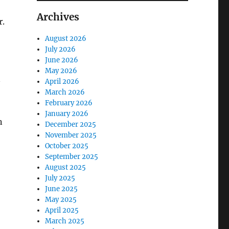
Archives
r.
August 2026
July 2026
June 2026
May 2026
n
April 2026
March 2026
February 2026
January 2026
n
December 2025
November 2025
October 2025
September 2025
August 2025
July 2025
June 2025
May 2025
April 2025
March 2025