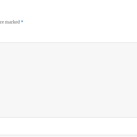
 are marked
*