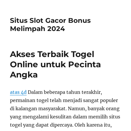
Situs Slot Gacor Bonus
Melimpah 2024
Akses Terbaik Togel
Online untuk Pecinta
Angka
atas 4d
Dalam beberapa tahun terakhir,
permainan togel telah menjadi sangat populer
di kalangan masyarakat. Namun, banyak orang
yang mengalami kesulitan dalam memilih situs
togel yang dapat dipercaya. Oleh karena itu,