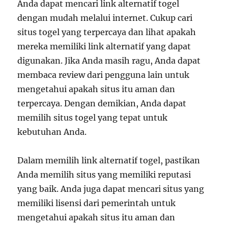
Anda dapat mencari link alternatif togel
dengan mudah melalui internet. Cukup cari
situs togel yang terpercaya dan lihat apakah
mereka memiliki link alternatif yang dapat
digunakan. Jika Anda masih ragu, Anda dapat
membaca review dari pengguna lain untuk
mengetahui apakah situs itu aman dan
terpercaya. Dengan demikian, Anda dapat
memilih situs togel yang tepat untuk
kebutuhan Anda.
Dalam memilih link alternatif togel, pastikan
Anda memilih situs yang memiliki reputasi
yang baik. Anda juga dapat mencari situs yang
memiliki lisensi dari pemerintah untuk
mengetahui apakah situs itu aman dan