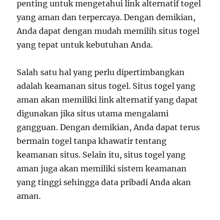
penting untuk mengetahui link alternatif togel
yang aman dan terpercaya. Dengan demikian,
Anda dapat dengan mudah memilih situs togel
yang tepat untuk kebutuhan Anda.
Salah satu hal yang perlu dipertimbangkan
adalah keamanan situs togel. Situs togel yang
aman akan memiliki link alternatif yang dapat
digunakan jika situs utama mengalami
gangguan. Dengan demikian, Anda dapat terus
bermain togel tanpa khawatir tentang
keamanan situs. Selain itu, situs togel yang
aman juga akan memiliki sistem keamanan
yang tinggi sehingga data pribadi Anda akan
aman.