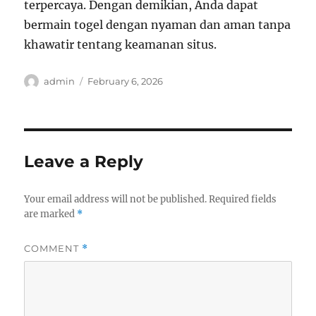
terpercaya. Dengan demikian, Anda dapat
bermain togel dengan nyaman dan aman tanpa
khawatir tentang keamanan situs.
Author
Posted
admin
February 6, 2026
on
Leave a Reply
Your email address will not be published.
Required fields
are marked
*
COMMENT
*