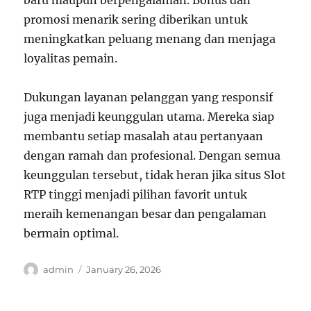
baru maupun berpengalaman. Bonus dan
promosi menarik sering diberikan untuk
meningkatkan peluang menang dan menjaga
loyalitas pemain.
Dukungan layanan pelanggan yang responsif
juga menjadi keunggulan utama. Mereka siap
membantu setiap masalah atau pertanyaan
dengan ramah dan profesional. Dengan semua
keunggulan tersebut, tidak heran jika situs Slot
RTP tinggi menjadi pilihan favorit untuk
meraih kemenangan besar dan pengalaman
bermain optimal.
Author
Posted
admin
January 26, 2026
on