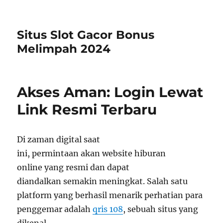
Situs Slot Gacor Bonus
Melimpah 2024
Akses Aman: Login Lewat
Link Resmi Terbaru
Di zaman digital saat
ini, permintaan akan website hiburan
online yang resmi dan dapat
diandalkan semakin meningkat. Salah satu
platform yang berhasil menarik perhatian para
penggemar adalah
qris 108
, sebuah situs yang