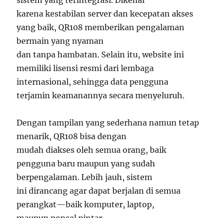
sistem yang terintegrasi. Dikenal
karena kestabilan server dan kecepatan akses
yang baik, QR108 memberikan pengalaman
bermain yang nyaman
dan tanpa hambatan. Selain itu, website ini
memiliki lisensi resmi dari lembaga
internasional, sehingga data pengguna
terjamin keamanannya secara menyeluruh.
Dengan tampilan yang sederhana namun tetap
menarik, QR108 bisa dengan
mudah diakses oleh semua orang, baik
pengguna baru maupun yang sudah
berpengalaman. Lebih jauh, sistem
ini dirancang agar dapat berjalan di semua
perangkat—baik komputer, laptop,