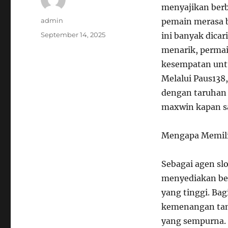
menyajikan ber
Author
admin
pemain merasa b
Posted
September 14, 2025
ini banyak dica
on
menarik, permai
kesempatan unt
Melalui Paus138
dengan taruhan 
maxwin kapan sa
Mengapa Memili
Sebagai agen slo
menyediakan be
yang tinggi. Ba
kemenangan tan
yang sempurna. 