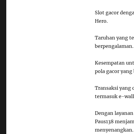
Slot gacor deng
Hero.
Taruhan yang t
berpengalaman.
Kesempatan unt
pola gacor yang 
Transaksi yang 
termasuk e-walle
Dengan layanan 
Paus138 menjam
menyenangkan.