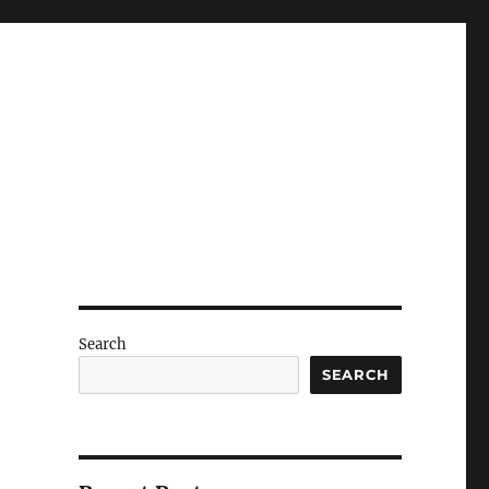
Search
SEARCH