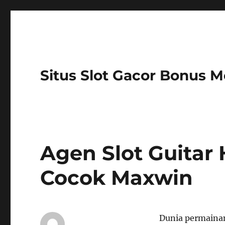
Situs Slot Gacor Bonus 
Agen Slot Guitar
Cocok Maxwin
Dunia permain