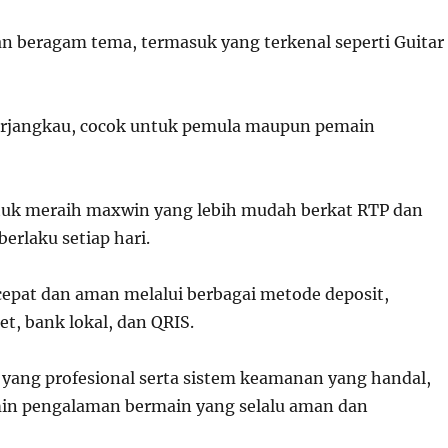
an beragam tema, termasuk yang terkenal seperti Guitar
erjangkau, cocok untuk pemula maupun pemain
uk meraih maxwin yang lebih mudah berkat RTP dan
berlaku setiap hari.
cepat dan aman melalui berbagai metode deposit,
t, bank lokal, dan QRIS.
yang profesional serta sistem keamanan yang handal,
in pengalaman bermain yang selalu aman dan