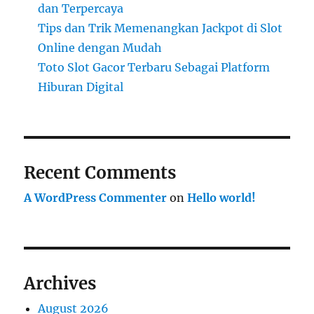
dan Terpercaya
Tips dan Trik Memenangkan Jackpot di Slot
Online dengan Mudah
Toto Slot Gacor Terbaru Sebagai Platform
Hiburan Digital
Recent Comments
A WordPress Commenter
on
Hello world!
Archives
August 2026